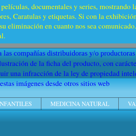
 películas, documentales y series, mostrando l
es, Caratulas y etiquetas. Si con la exhibició
u eliminación en cuanto nos sea comunicado. 
l.
 las compañías distribuidoras y/o productoras
ilustración de la ficha del producto, con cará
ir una infracción de la ley de propiedad intel
stas imágenes desde otros sitios web
INFANTILES
MEDICINA NATURAL
VA