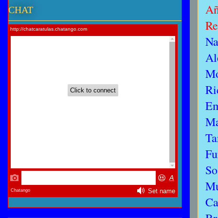
A
CHAT
Re
Na
Al
Mo
Ri
Em
Ma
Ta
Fu
So
Mu
Ca