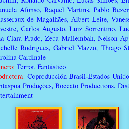
achini, Ronaldo Carvalho, Lucas Simões, Eri
nuela Afonso, Raquel Martins, Pablo Bezerr
asseraux de Magalhães, Albert Leite, Vaness
lvestre, Carlos Augusto, Luiz Sorrentino, Luc
a Clara Prado, Zeca Mallembah, Nelson Apa
chelle Rodrigues, Gabriel Mazzo, Thiago Ste
rolina Cardinale
nero:
Terror. Fantástico
oductora:
Coproducción Brasil-Estados Unido
ntaspoa Produções, Boccato Productions. Dis
tertainment