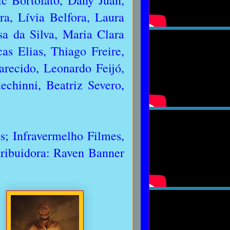
c Bortolato, Dany Juan,
a, Lívia Belfora, Laura
a da Silva, Maria Clara
as Elias, Thiago Freire,
recido, Leonardo Feijó,
chinni, Beatriz Severo,
s; Infravermelho Filmes,
tribuidora: Raven Banner