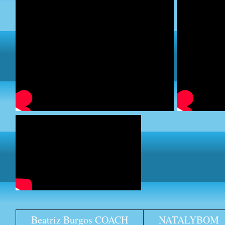
Beatriz Burgos COACH
NATALYBOM