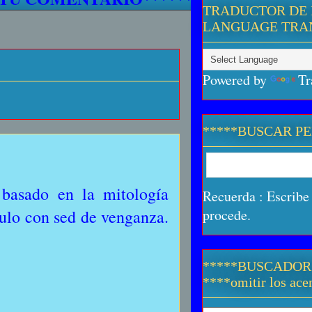
TRADUCTOR DE 
LANGUAGE TRA
Powered by
Tr
*****BUSCAR P
 basado en la mitología
Recuerda : Escribe 
ulo con sed de venganza.
procede.
*****BUSCADOR
****omitir los acen