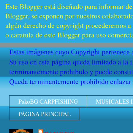
Este Blogger está diseñado para informar de
Blogger, se exponen por nuestros colaborador
algún derecho de copyright procederemos a s
o caratula de este Blogger para uso comercia
Estas imágenes cuyo Copyright pertenece a
Su uso en esta página queda limitado a la 
terminantemente prohibido y puede constitu
Queda terminantemente prohibido enlazar e
PakoBG CARPFISHING
MUSICALES 
PÁGINA PRINCIPAL