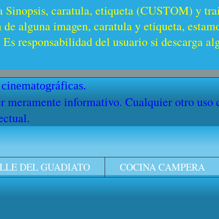
a Sinopsis, caratula, etiqueta (CUSTOM) y trai
n de alguna imagen, caratula y etiqueta, estam
Es responsabilidad del usuario si descarga al
 cinematográficas.
cter meramente informativo. Cualquier otro uso
ectual.
LLE DEL GUADIATO
COCINA CAMPERA