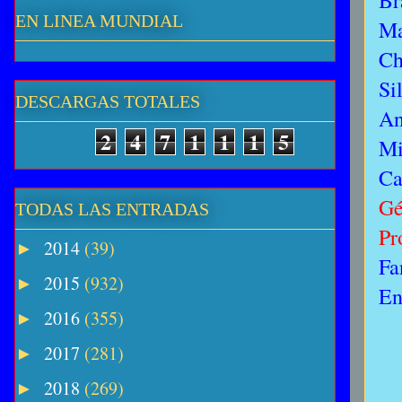
Br
EN LINEA MUNDIAL
Ma
Ch
Si
DESCARGAS TOTALES
An
2
4
7
1
1
1
5
Mi
Ca
Gé
TODAS LAS ENTRADAS
Pr
2014
(39)
►
Fa
2015
(932)
►
En
2016
(355)
►
2017
(281)
►
2018
(269)
►