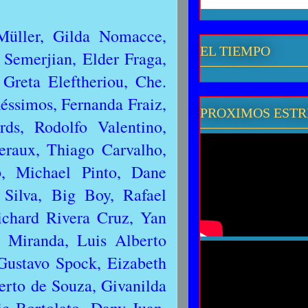
Müller, Gilda Nomacce,
EL TIEMPO
Semerjian, Elder Fraga,
Greta Eleftheriou, Che.
éssimos, Fernanda Fraiz,
PROXIMOS EST
ds, Rodolfo Valentino,
eraux, Thiago Carvalho,
p, Michael Pinto, Dane
 Silva, Big Boy, Rafael
ichard Rivera Cruz, Yan
l Miranda, Luis Alberto
ustavo Spock, Eizabeth
erto de Souza, Givanilda