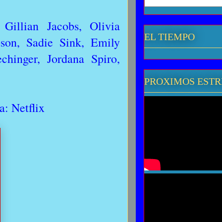
Gillian Jacobs, Olivia
EL TIEMPO
bson, Sadie Sink, Emily
hinger, Jordana Spiro,
PROXIMOS EST
: Netflix