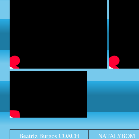
Beatriz Burgos COACH
NATALYBOM