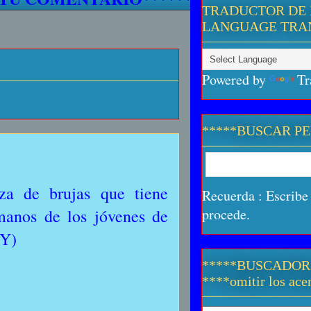
TRADUCTOR DE 
LANGUAGE TRA
Powered by
Tr
*****BUSCAR P
za de brujas que tiene
Recuerda : Escribe 
 manos de los jóvenes de
procede.
TY)
*****BUSCADOR
****omitir los acen