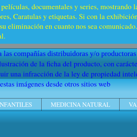
 películas, documentales y series, mostrando l
es, Caratulas y etiquetas. Si con la exhibició
u eliminación en cuanto nos sea comunicado. 
l.
 las compañías distribuidoras y/o productoras
ilustración de la ficha del producto, con cará
ir una infracción de la ley de propiedad intel
stas imágenes desde otros sitios web
INFANTILES
MEDICINA NATURAL
VA