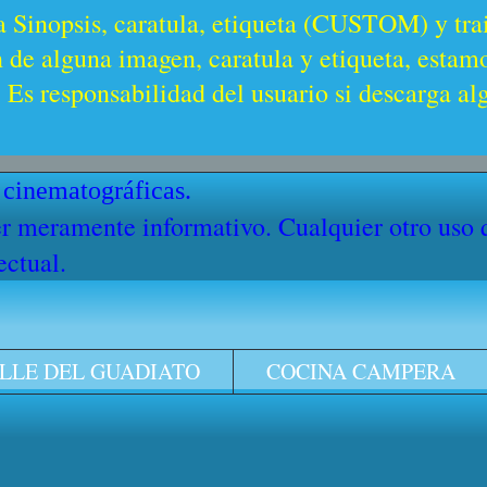
a Sinopsis, caratula, etiqueta (CUSTOM) y trai
n de alguna imagen, caratula y etiqueta, estam
Es responsabilidad del usuario si descarga al
 cinematográficas.
cter meramente informativo. Cualquier otro uso
ectual.
LLE DEL GUADIATO
COCINA CAMPERA