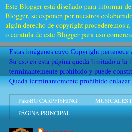
Este Blogger está diseñado para informar de
Blogger, se exponen por nuestros colaborador
algún derecho de copyright procederemos a s
o caratula de este Blogger para uso comercia
Estas imágenes cuyo Copyright pertenece a
Su uso en esta página queda limitado a la 
terminantemente prohibido y puede constitu
Queda terminantemente prohibido enlazar e
PakoBG CARPFISHING
MUSICALES 
PÁGINA PRINCIPAL