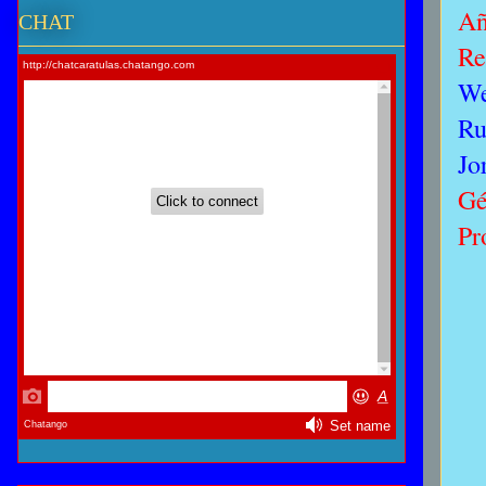
Añ
CHAT
Re
We
Ru
Jo
Gé
Pr