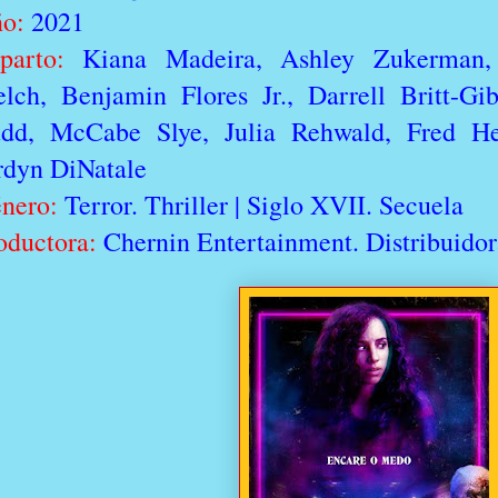
o:
2021
parto:
Kiana Madeira, Ashley Zukerman, 
lch, Benjamin Flores Jr., Darrell Britt-Gi
dd, McCabe Slye, Julia Rehwald, Fred Hec
rdyn DiNatale
nero:
Terror. Thriller | Siglo XVII. Secuela
oductora:
Chernin Entertainment. Distribuidora