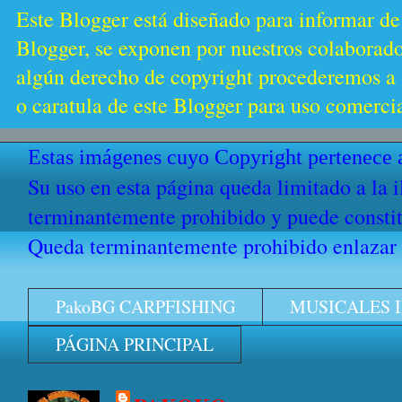
Este Blogger está diseñado para informar de
Blogger, se exponen por nuestros colaborador
algún derecho de copyright procederemos a s
o caratula de este Blogger para uso comercia
Estas imágenes cuyo Copyright pertenece a
Su uso en esta página queda limitado a la 
terminantemente prohibido y puede constitu
Queda terminantemente prohibido enlazar e
PakoBG CARPFISHING
MUSICALES 
PÁGINA PRINCIPAL