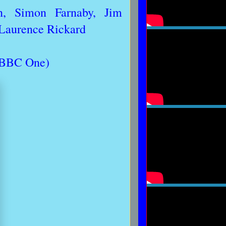
n, Simon Farnaby, Jim
Laurence Rickard
 BBC One)