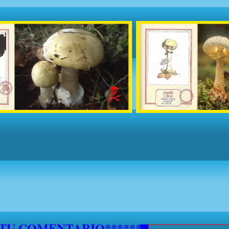
5 DE SEPTIEMBRE NO SE ATENDERAN S
***********
 TU COMENTARIO********************