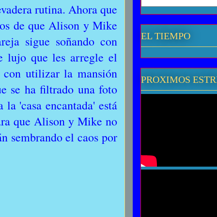
levadera rutina. Ahora que
dos de que Alison y Mike
EL TIEMPO
reja sigue soñando con
 lujo que les arregle el
 con utilizar la mansión
PROXIMOS EST
 se ha filtrado una foto
 la 'casa encantada' está
ara que Alison y Mike no
án sembrando el caos por