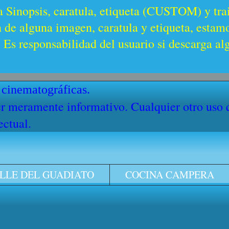
a Sinopsis, caratula, etiqueta (CUSTOM) y trai
n de alguna imagen, caratula y etiqueta, estam
Es responsabilidad del usuario si descarga al
 cinematográficas.
cter meramente informativo. Cualquier otro uso
ectual.
LLE DEL GUADIATO
COCINA CAMPERA