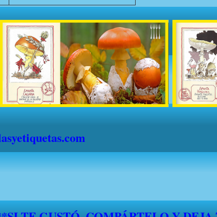
syetiquetas.com
S" DESDE EL 1 DE JULIO HASTA EL 1
."FELICES VACACIONES A TODOS"*
*****SI TE GUSTÓ, COMPÁRTELO Y DEJA