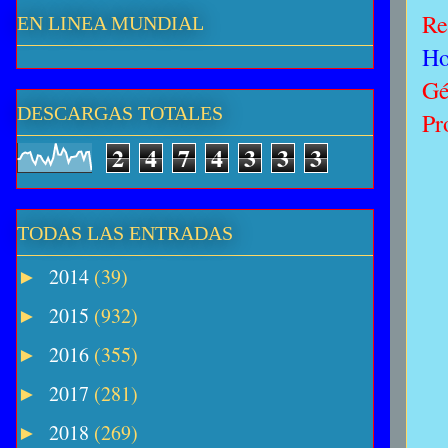
Re
EN LINEA MUNDIAL
Ho
Gé
DESCARGAS TOTALES
Pr
2
4
7
4
3
3
3
TODAS LAS ENTRADAS
2014
(39)
►
2015
(932)
►
2016
(355)
►
2017
(281)
►
2018
(269)
►