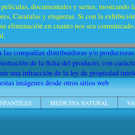
 películas, documentales y series, mostrando l
es, Caratulas y etiquetas. Si con la exhibició
u eliminación en cuanto nos sea comunicado. 
l.
 las compañías distribuidoras y/o productoras
ilustración de la ficha del producto, con cará
ir una infracción de la ley de propiedad intel
stas imágenes desde otros sitios web
INFANTILES
MEDICINA NATURAL
VA