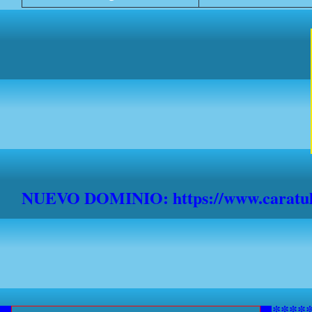
NUEVO DOMINIO: https://www.caratula
***********AVISO A NAVEGANTE
*******************************