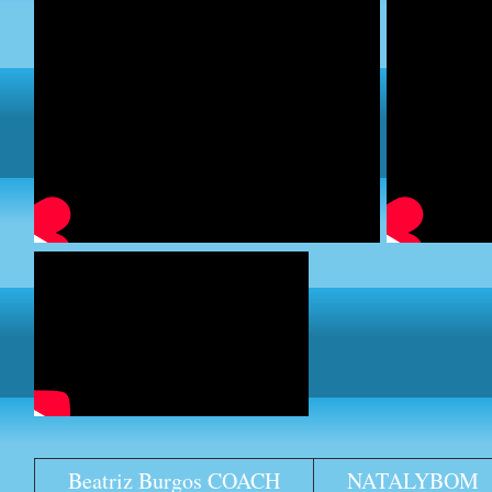
Beatriz Burgos COACH
NATALYBOM