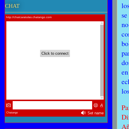
lo
CHAT
se
no
co
bo
pa
do
en
ec
lo
Pa
Di
Añ