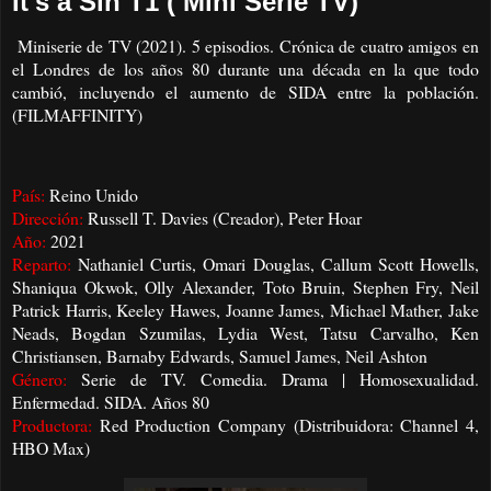
It's a Sin T1 ( Mini Serie TV)
Miniserie de TV (2021). 5 episodios. Crónica de cuatro amigos en
el Londres de los años 80 durante una década en la que todo
cambió, incluyendo el aumento de SIDA entre la población.
(FILMAFFINITY)
País:
Reino Unido
Dirección:
Russell T. Davies (Creador), Peter Hoar
Año:
2021
Reparto:
Nathaniel Curtis, Omari Douglas, Callum Scott Howells,
Shaniqua Okwok, Olly Alexander, Toto Bruin, Stephen Fry, Neil
Patrick Harris, Keeley Hawes, Joanne James, Michael Mather, Jake
Neads, Bogdan Szumilas, Lydia West, Tatsu Carvalho, Ken
Christiansen, Barnaby Edwards, Samuel James, Neil Ashton
Género:
Serie de TV. Comedia. Drama | Homosexualidad.
Enfermedad. SIDA. Años 80
Productora:
Red Production Company (Distribuidora: Channel 4,
HBO Max)