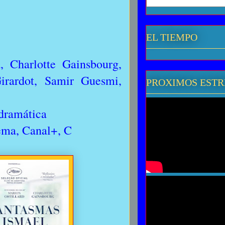
EL TIEMPO
 Charlotte Gainsbourg,
irardot, Samir Guesmi,
PROXIMOS EST
 dramática
ema, Canal+, C