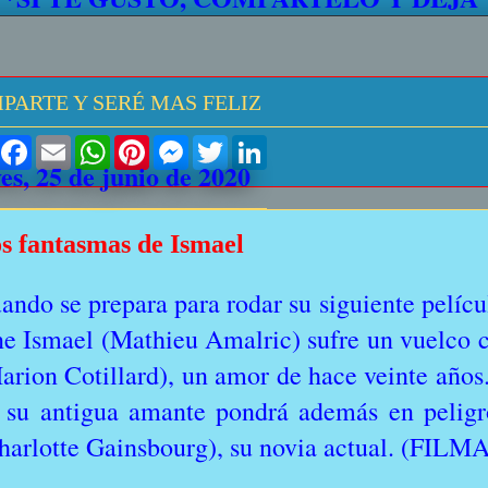
PARTE Y SERÉ MAS FELIZ
S
F
E
W
P
M
T
L
h
a
m
h
i
e
w
i
es, 25 de junio de 2020
a
c
a
a
n
s
i
n
r
e
i
t
t
s
t
k
e
b
l
s
e
e
t
e
o
A
r
n
e
d
s fantasmas de Ismael
o
p
e
g
r
I
k
p
s
e
n
t
r
ando se prepara para rodar su siguiente películ
ne Ismael (Mathieu Amalric) sufre un vuelco c
arion Cotillard), un amor de hace veinte años
 su antigua amante pondrá además en peligro
harlotte Gainsbourg), su novia actual. (FIL