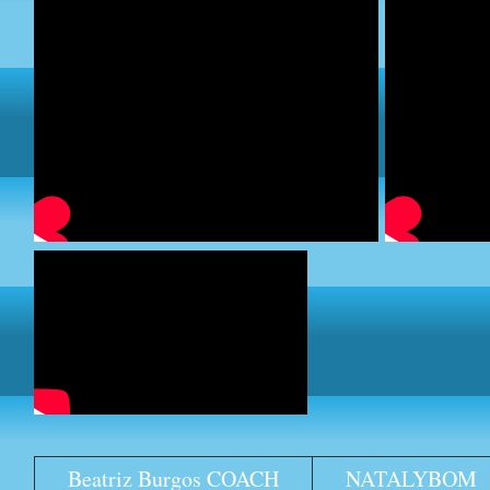
Beatriz Burgos COACH
NATALYBOM