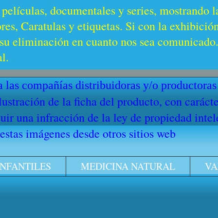
 películas, documentales y series, mostrando l
es, Caratulas y etiquetas. Si con la exhibició
u eliminación en cuanto nos sea comunicado. 
l.
 las compañías distribuidoras y/o productoras
ilustración de la ficha del producto, con cará
ir una infracción de la ley de propiedad intel
stas imágenes desde otros sitios web
INFANTILES
MEDICINA NATURAL
VA