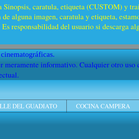
a Sinopsis, caratula, etiqueta (CUSTOM) y trai
n de alguna imagen, caratula y etiqueta, estam
Es responsabilidad del usuario si descarga al
 cinematográficas.
cter meramente informativo. Cualquier otro uso
ectual.
LLE DEL GUADIATO
COCINA CAMPERA