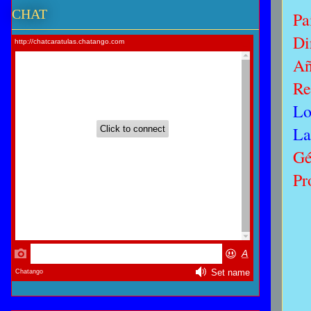
CHAT
Pa
Di
A
Re
Lo
La
Gé
Pr