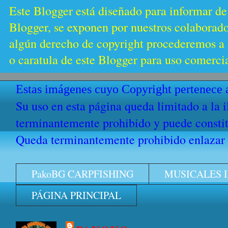
Este Blogger está diseñado para informar de
Blogger, se exponen por nuestros colaborador
algún derecho de copyright procederemos a s
o caratula de este Blogger para uso comercia
Estas imágenes cuyo Copyright pertenece a
Su uso en esta página queda limitado a la 
terminantemente prohibido y puede constitu
Queda terminantemente prohibido enlazar e
PakoBG CARPFISHING
MUSICALES 
PÁGINA PRINCIPAL