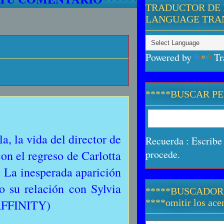
TRADUCTOR DE 
LANGUAGE TRA
Powered by
Tr
*****BUSCAR P
a, la vida del director de
Recuerda : Escribe 
on el regreso de Carlotta
procede.
. La inesperada aparición
 su relación con Sylvia
*****BUSCADOR
MAFFINITY)
****omitir los acen