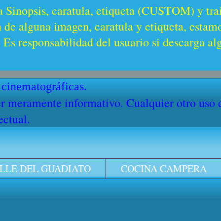
a Sinopsis, caratula, etiqueta (CUSTOM) y trai
n de alguna imagen, caratula y etiqueta, estam
Es responsabilidad del usuario si descarga al
 cinematográficas.
cter meramente informativo. Cualquier otro uso
ectual.
LLE DEL GUADIATO
COCINA CAMPERA