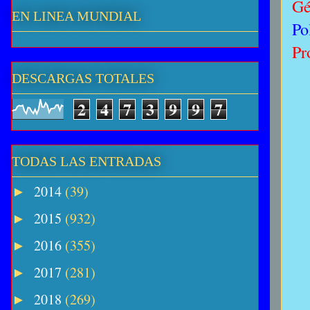
G
EN LINEA MUNDIAL
Po
Pr
DESCARGAS TOTALES
2
4
7
3
9
9
7
TODAS LAS ENTRADAS
2014
(39)
►
2015
(932)
►
2016
(355)
►
2017
(281)
►
2018
(269)
►