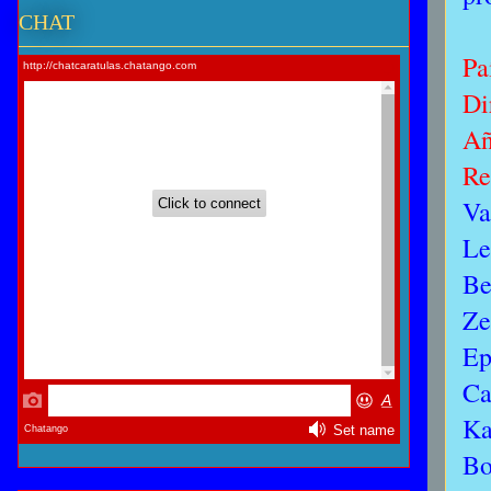
CHAT
Pa
Di
Añ
Re
Va
Le
Be
Ze
Ep
Ca
Ka
Bo