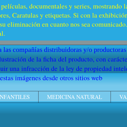
 películas, documentales y series, mostrando l
es, Caratulas y etiquetas. Si con la exhibició
u eliminación en cuanto nos sea comunicado. 
l.
 las compañías distribuidoras y/o productoras
ilustración de la ficha del producto, con cará
ir una infracción de la ley de propiedad intel
stas imágenes desde otros sitios web
INFANTILES
MEDICINA NATURAL
VA