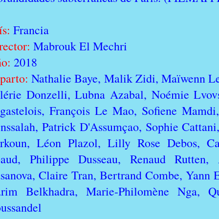
ís:
Francia
rector:
Mabrouk El Mechri
o:
2018
parto:
Nathalie Baye, Malik Zidi, Maïwenn Le 
lérie Donzelli, Lubna Azabal, Noémie Lvov
gastelois, François Le Mao, Sofiene Mamdi
nssalah, Patrick D'Assumçao, Sophie Cattani
rkoun, Léon Plazol, Lilly Rose Debos, Ca
aud, Philippe Dusseau, Renaud Rutten, A
sanova, Claire Tran, Bertrand Combe, Yann 
rim Belkhadra, Marie-Philomène Nga, Q
ussandel