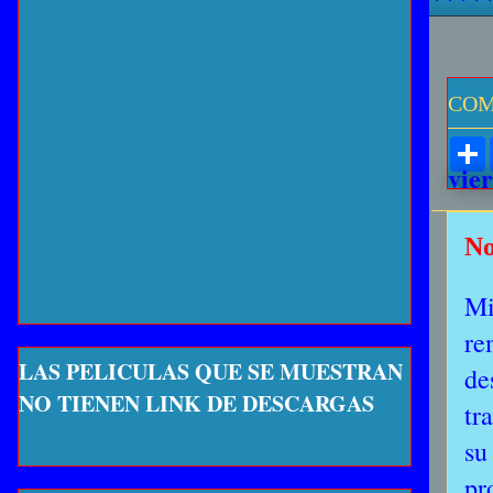
COM
vier
No
Mi
re
LAS PELICULAS QUE SE MUESTRAN
de
NO TIENEN LINK DE DESCARGAS
tr
su
pr