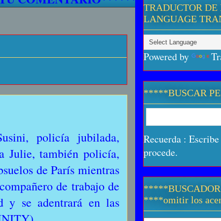
TRADUCTOR DE 
LANGUAGE TRA
Powered by
Tr
*****BUSCAR P
sini, policía jubilada,
Recuerda : Escribe 
a Julie, también policía,
procede.
bsuelos de París mientras
 compañero de trabajo de
*****BUSCADOR
d y se adentrará en las
****omitir los acen
FINITY)