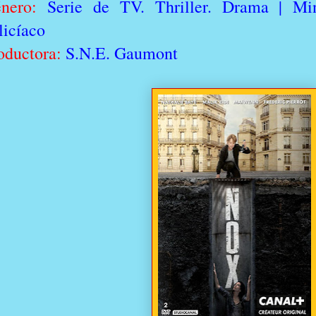
énero:
Serie de TV. Thriller. Drama | Mi
licíaco
oductora:
S.N.E. Gaumont