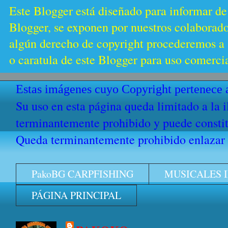
Este Blogger está diseñado para informar de
Blogger, se exponen por nuestros colaborador
algún derecho de copyright procederemos a s
o caratula de este Blogger para uso comercia
Estas imágenes cuyo Copyright pertenece a
Su uso en esta página queda limitado a la 
terminantemente prohibido y puede constitu
Queda terminantemente prohibido enlazar e
PakoBG CARPFISHING
MUSICALES 
PÁGINA PRINCIPAL