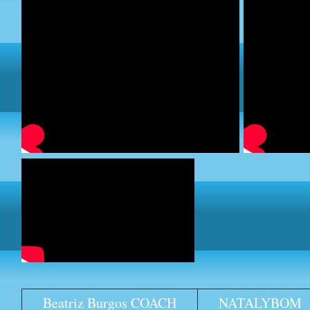
Beatriz Burgos COACH
NATALYBOM