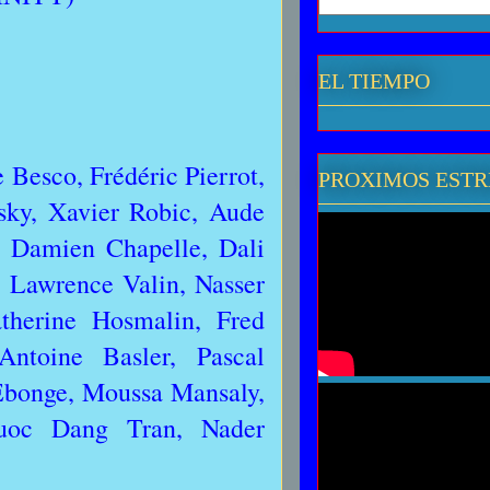
EL TIEMPO
Besco, Frédéric Pierrot,
PROXIMOS EST
sky, Xavier Robic, Aude
, Damien Chapelle, Dali
, Lawrence Valin, Nasser
therine Hosmalin, Fred
ntoine Basler, Pascal
Ebonge, Moussa Mansaly,
uoc Dang Tran, Nader