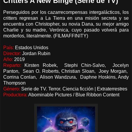
Critters A New Binge (Serie de TV)
Perseguidos por los cazarrecompensas intergalácticos, los
critters regresan a La Tierra en una misión secreta y se
encuentra con Christopher, su novia Dana, su mejor amigo
Charlie y su madre, Verónica, cuyo pasado volverá para
morderlos, literalmente. (FILMAFFINITY)
País:
Estados Unidos
Director:
Jordan Rubin
Año:
2019
Reparto:
Kirsten Robek, Stephi Chin-Salvo, Jocelyn
Panton, Sean O. Roberts, Christian Sloan, Joey Morgan,
Corrina Conlan, Alison Wandzura, Daphne Hoskins, Andy
Thompson
Género:
Serie de TV. Terror. Ciencia ficción | Extraterrestres
Productora:
Abominable Pictures / Blue Ribbon Content