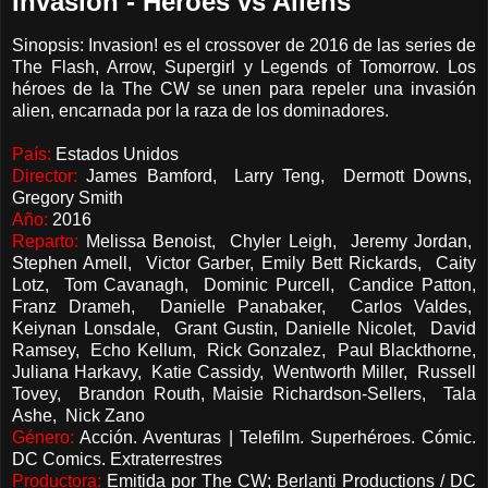
Invasion - Heroes vs Aliens
Sinopsis: Invasion! es el crossover de 2016 de las series de
The Flash, Arrow, Supergirl y Legends of Tomorrow. Los
héroes de la The CW se unen para repeler una invasión
alien, encarnada por la raza de los dominadores.
País:
Estados Unidos
Director:
James Bamford, Larry Teng, Dermott Downs,
Gregory Smith
Año:
2016
Reparto:
Melissa Benoist, Chyler Leigh, Jeremy Jordan,
Stephen Amell, Victor Garber, Emily Bett Rickards, Caity
Lotz, Tom Cavanagh, Dominic Purcell, Candice Patton,
Franz Drameh, Danielle Panabaker, Carlos Valdes,
Keiynan Lonsdale, Grant Gustin, Danielle Nicolet, David
Ramsey, Echo Kellum, Rick Gonzalez, Paul Blackthorne,
Juliana Harkavy, Katie Cassidy, Wentworth Miller, Russell
Tovey, Brandon Routh, Maisie Richardson-Sellers, Tala
Ashe, Nick Zano
Género:
Acción. Aventuras | Telefilm. Superhéroes. Cómic.
DC Comics. Extraterrestres
Productora:
Emitida por The CW; Berlanti Productions / DC