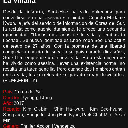
La Villana
Desde la infancia, Sook-Hee ha sido entrenada para
convertirse en una asesina sin piedad. Cuando Madame
Kwon, la jefa del servicio de información de Corea del Sur,
la recluta como agente durmiente, le ofrece una segunda
oportunidad. "Danos diez años de tu vida y tendrás tu
libertad". Su nueva identidad es Chae Yeon-Soo, una actriz
de teatro de 27 años. Con la promesa de una libertad
completa a cambio de servir a su país durante diez años,
Sook-Hee emprende una nueva vida. Para esta mujer que
ha vivido como asesina, llevar una existencia normal no
resulta una tarea sencilla. Pero cuando dos hombres entran
en su vida, los secretos de su pasado serán desvelados.
(FILMAFFINITY)
País:
Corea del Sur
Director:
Byung-gil Jung
Año:
2017
Reparto:
Kim Ok-bin, Shin Ha-kyun, Kim Seo-hyung,
Sung-Jun, Eun-ji Jo, Jung Hae-Kyun, Park Chul Min, Ye-Ji
Min
Género:
Thriller. Acción | Venganza