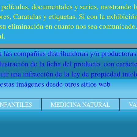
 películas, documentales y series, mostrando l
es, Caratulas y etiquetas. Si con la exhibició
u eliminación en cuanto nos sea comunicado. 
l.
 las compañías distribuidoras y/o productoras
ilustración de la ficha del producto, con cará
ir una infracción de la ley de propiedad intel
stas imágenes desde otros sitios web
INFANTILES
MEDICINA NATURAL
VA