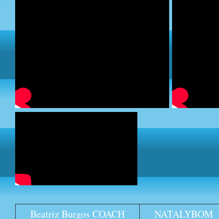
Beatriz Burgos COACH
NATALYBOM