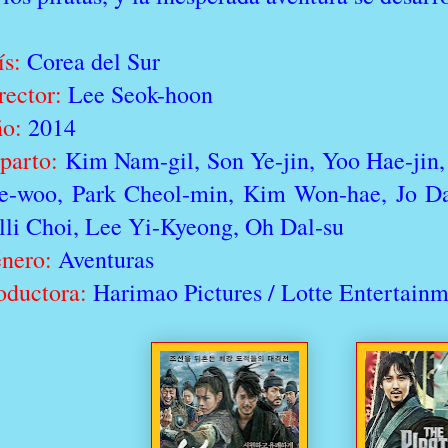
ís:
Corea del Sur
rector:
Lee Seok-hoon
o:
2014
parto:
Kim Nam-gil, Son Ye-jin, Yoo Hae-jin
e-woo, Park Cheol-min, Kim Won-hae, Jo Da
lli Choi, Lee Yi-Kyeong, Oh Dal-su
nero:
Aventuras
oductora:
Harimao Pictures / Lotte Entertain