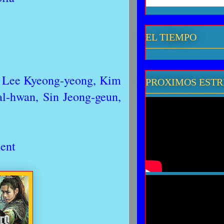
EL TIEMPO
, Lee Kyeong-yeong, Kim
PROXIMOS EST
l-hwan, Sin Jeong-geun,
ment