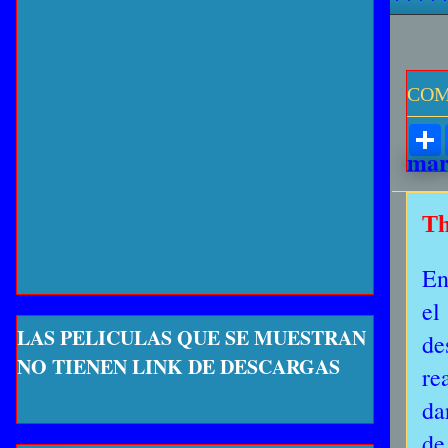
COM
mar
Th
En
el
LAS PELICULAS QUE SE MUESTRAN
de
NO TIENEN LINK DE DESCARGAS
re
da
de