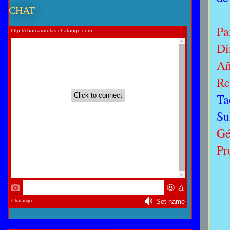
CHAT
Pa
Di
Añ
Re
Ta
Su
Gé
Pr