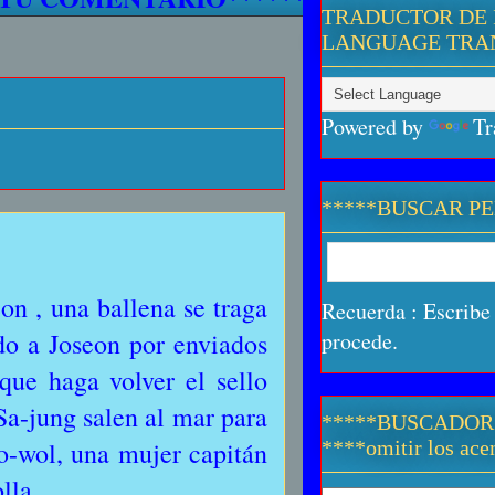
TRADUCTOR DE 
LANGUAGE TRA
Powered by
Tr
*****BUSCAR P
eon , una ballena se traga
Recuerda : Escribe 
do a Joseon por enviados
procede.
ue haga volver el sello
Sa-jung salen al mar para
*****BUSCADOR
o-wol, una mujer capitán
****omitir los acen
olla