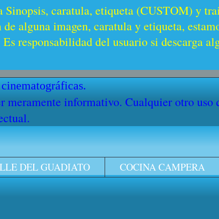
a Sinopsis, caratula, etiqueta (CUSTOM) y trai
n de alguna imagen, caratula y etiqueta, estam
Es responsabilidad del usuario si descarga al
 cinematográficas.
cter meramente informativo. Cualquier otro uso
ectual.
LLE DEL GUADIATO
COCINA CAMPERA