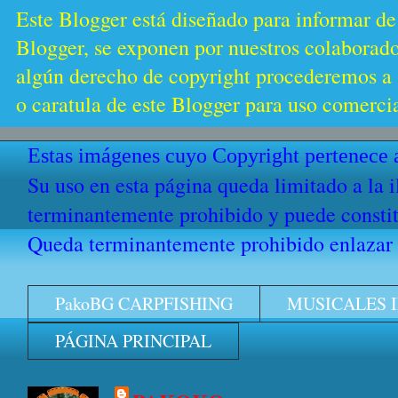
Este Blogger está diseñado para informar de
Blogger, se exponen por nuestros colaborador
algún derecho de copyright procederemos a s
o caratula de este Blogger para uso comercia
Estas imágenes cuyo Copyright pertenece a
Su uso en esta página queda limitado a la 
terminantemente prohibido y puede constitu
Queda terminantemente prohibido enlazar e
PakoBG CARPFISHING
MUSICALES 
PÁGINA PRINCIPAL