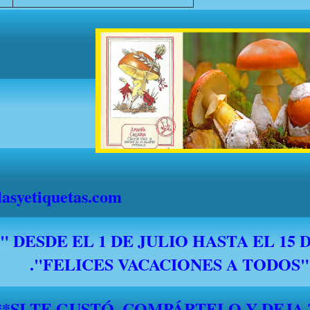
syetiquetas.com
*****SI TE GUSTÓ, COMPÁRTELO Y DEJA