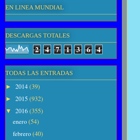
EN LINEA MUNDIAL
DESCARGAS TOTALES
2
4
7
1
3
6
4
TODAS LAS ENTRADAS
2014
(39)
►
2015
(932)
►
2016
(355)
▼
enero
(54)
febrero
(40)