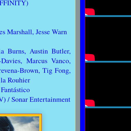
MAFFINITY)
s Marshall, Jesse Warn
a Burns, Austin Butler,
-Davies, Marcus Vanco,
revena-Brown, Tig Fong,
la Rouhier
 Fantástico
V) / Sonar Entertainment