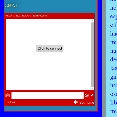
CHAT
no
es
el
ha
mu
nu
de
la
gn
he
os
li
mu