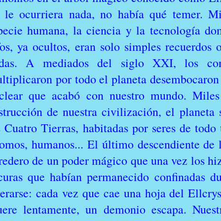
 le ocurriera nada, no había qué temer. Mi
pecie humana, la ciencia y la tecnología do
fos, ya ocultos, eran solo simples recuerdos 
das. A mediados del siglo XXI, los conf
ltiplicaron por todo el planeta desembocaron
clear que acabó con nuestro mundo. Miles
strucción de nuestra civilización, el planeta
s Cuatro Tierras, habitadas por seres de todo t
omos, humanos... El último descendiente de l
redero de un poder mágico que una vez los hiz
curas que habían permanecido confinadas du
berarse: cada vez que cae una hoja del Ellcry
ere lentamente, un demonio escapa. Nuestr