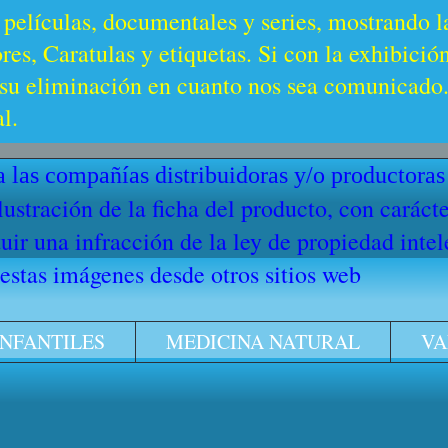
 películas, documentales y series, mostrando l
es, Caratulas y etiquetas. Si con la exhibició
u eliminación en cuanto nos sea comunicado. 
l.
 las compañías distribuidoras y/o productoras
ilustración de la ficha del producto, con cará
ir una infracción de la ley de propiedad intel
stas imágenes desde otros sitios web
INFANTILES
MEDICINA NATURAL
VA