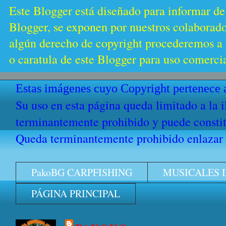
Este Blogger está diseñado para informar de
Blogger, se exponen por nuestros colaborador
algún derecho de copyright procederemos a s
o caratula de este Blogger para uso comercia
Estas imágenes cuyo Copyright pertenece a
Su uso en esta página queda limitado a la 
terminantemente prohibido y puede constitu
Queda terminantemente prohibido enlazar e
PakoBG CARPFISHING
MUSICALES 
PÁGINA PRINCIPAL