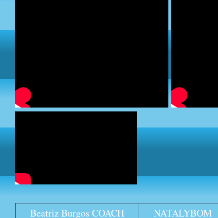
Beatriz Burgos COACH
NATALYBOM