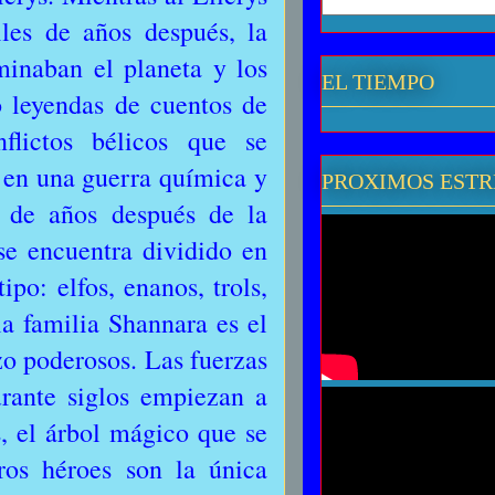
les de años después, la
minaban el planeta y los
EL TIEMPO
o leyendas de cuentos de
lictos bélicos que se
 en una guerra química y
PROXIMOS EST
 de años después de la
 se encuentra dividido en
ipo: elfos, enanos, trols,
a familia Shannara es el
o poderosos. Las fuerzas
rante siglos empiezan a
s, el árbol mágico que se
os héroes son la única