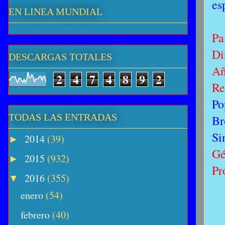
es
EN LINEA MUNDIAL
Pa
Di
DESCARGAS TOTALES
A
2
4
7
4
8
9
2
Re
Po
TODAS LAS ENTRADAS
Br
Si
2014
(39)
►
Gé
2015
(932)
►
Pr
2016
(355)
▼
enero
(54)
febrero
(40)