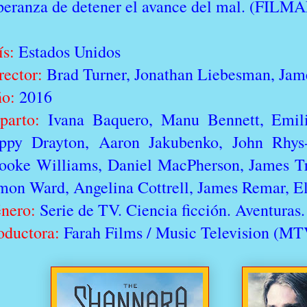
peranza de detener el avance del mal. (FIL
ís:
Estados Unidos
rector:
Brad Turner, Jonathan Liebesman, Jame
ño:
2016
parto:
Ivana Baquero, Manu Bennett, Emili
ppy Drayton, Aaron Jakubenko, John Rhys
ooke Williams, Daniel MacPherson, James T
mon Ward, Angelina Cottrell, James Remar, El
nero:
Serie de TV. Ciencia ficción. Aventuras.
oductora:
Farah Films / Music Television (MT