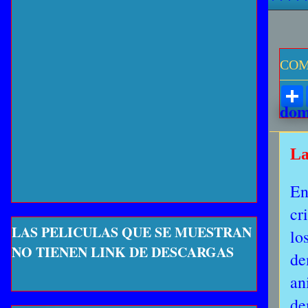
COM
dom
La
En
cr
LAS PELICULAS QUE SE MUESTRAN
lo
NO TIENEN LINK DE DESCARGAS
de
an
de