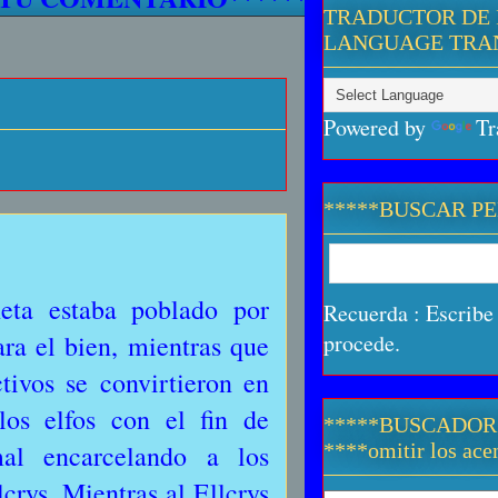
TRADUCTOR DE 
LANGUAGE TRA
Powered by
Tr
*****BUSCAR P
neta estaba poblado por
Recuerda : Escribe 
ra el bien, mientras que
procede.
tivos se convirtieron en
os elfos con el fin de
*****BUSCADOR
mal encarcelando a los
****omitir los acen
rys. Mientras al Ellcrys