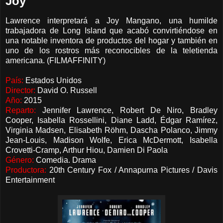
Joy
Lawrence interpretará a Joy Mangano, una humilde
trabajadora de Long Island que acabó convirtiéndose en
una notable inventora de productos del hogar y también en
uno de los rostros más reconocibles de la teletienda
americana. (FILMAFFINITY)
País:
Estados Unidos
Director:
David O. Russell
Año:
2015
Reparto:
Jennifer Lawrence, Robert De Niro, Bradley
Cooper, Isabella Rossellini, Diane Ladd, Édgar Ramírez,
Virginia Madsen, Elisabeth Röhm, Dascha Polanco, Jimmy
Jean-Louis, Madison Wolfe, Erica McDermott, Isabella
Crovetti-Cramp, Arthur Hiou, Damien Di Paola
Género:
Comedia. Drama
Productora:
20th Century Fox / Annapurna Pictures / Davis
Entertainment