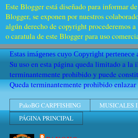
Este Blogger está diseñado para informar de
Blogger, se exponen por nuestros colaborador
algún derecho de copyright procederemos a s
o caratula de este Blogger para uso comercia
Estas imágenes cuyo Copyright pertenece a
Su uso en esta página queda limitado a la 
terminantemente prohibido y puede constitu
Queda terminantemente prohibido enlazar e
PakoBG CARPFISHING
MUSICALES 
PÁGINA PRINCIPAL