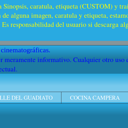
a Sinopsis, caratula, etiqueta (CUSTOM) y trai
n de alguna imagen, caratula y etiqueta, estam
Es responsabilidad del usuario si descarga al
 cinematográficas.
cter meramente informativo. Cualquier otro uso
ectual.
LLE DEL GUADIATO
COCINA CAMPERA