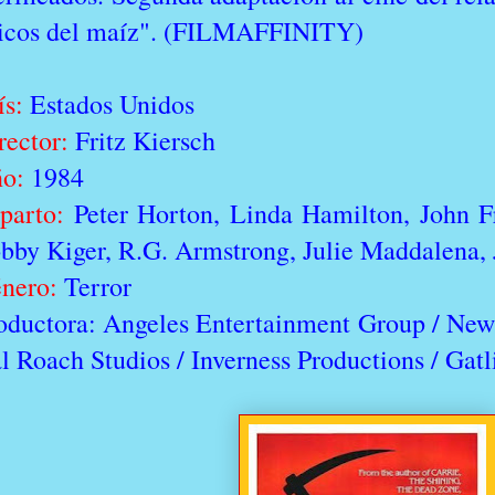
icos del maíz". (FILMAFFINITY)
ís:
Estados Unidos
rector:
Fritz Kiersch
o:
1984
parto:
Peter Horton, Linda Hamilton, John Fr
bby Kiger, R.G. Armstrong, Julie Maddalena, 
nero:
Terror
oductora: Angeles Entertainment Group / New
l Roach Studios / Inverness Productions / Gatl