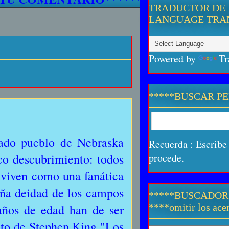
TRADUCTOR DE 
LANGUAGE TRA
Powered by
Tr
*****BUSCAR P
tado pueblo de Nebraska
Recuerda : Escribe 
co descubrimiento: todos
procede.
e viven como una fanática
aña deidad de los campos
*****BUSCADOR
años de edad han de ser
****omitir los acen
lato de Stephen King "Los