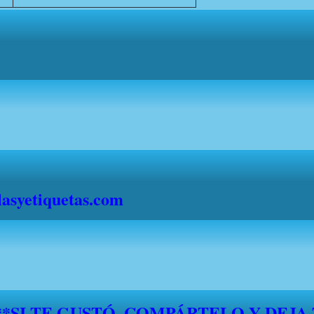
syetiquetas.com
S" DESDE EL 1 DE JULIO HASTA EL 1
."FELICES VACACIONES A TODOS"*
*****SI TE GUSTÓ, COMPÁRTELO Y DEJA