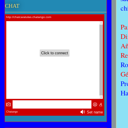
CHAT
ch
Pa
Di
Añ
Re
Ro
Gé
Pr
Ha