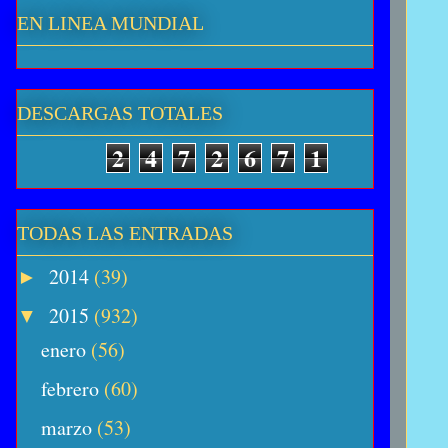
EN LINEA MUNDIAL
DESCARGAS TOTALES
2
4
7
2
6
7
1
TODAS LAS ENTRADAS
2014
(39)
►
2015
(932)
▼
enero
(56)
febrero
(60)
marzo
(53)