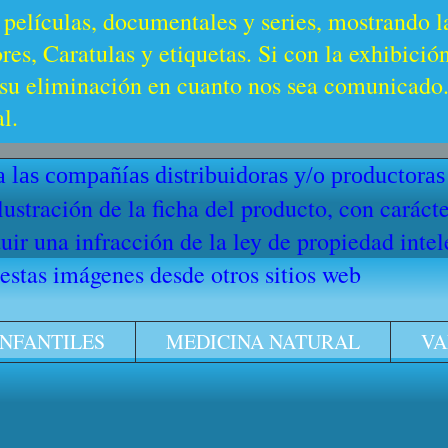
 películas, documentales y series, mostrando l
es, Caratulas y etiquetas. Si con la exhibició
u eliminación en cuanto nos sea comunicado. 
l.
 las compañías distribuidoras y/o productoras
ilustración de la ficha del producto, con cará
ir una infracción de la ley de propiedad intel
stas imágenes desde otros sitios web
INFANTILES
MEDICINA NATURAL
VA