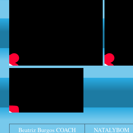
Beatriz Burgos COACH
NATALYBOM