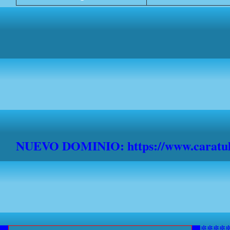
NUEVO DOMINIO: https://www.caratula
***********AVISO A NAVEGANTE
*******************************