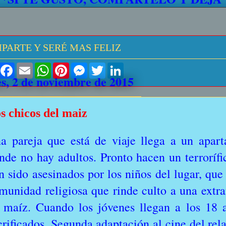
PARTE Y SERÉ MAS FELIZ
S
F
E
W
P
M
T
L
h
a
m
h
i
e
w
i
es, 2 de noviembre de 2015
a
c
a
a
n
s
i
n
r
e
i
t
t
s
t
k
e
b
l
s
e
e
t
e
o
A
r
n
e
d
s chicos del maiz
o
p
e
g
r
I
k
p
s
e
n
t
r
a pareja que está de viaje llega a un apar
nde no hay adultos. Pronto hacen un terrorífi
n sido asesinados por los niños del lugar, qu
munidad religiosa que rinde culto a una extr
 maíz. Cuando los jóvenes llegan a los 18 
crificados. Segunda adaptación al cine del re