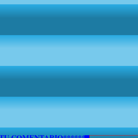
5 DE SEPTIEMBRE NO SE ATENDERAN S
***********
 TU COMENTARIO********************