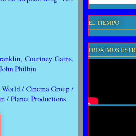
EL TIEMPO
PROXIMOS EST
anklin, Courtney Gains,
John Philbin
 World / Cinema Group /
in / Planet Productions