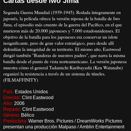
Cartas desde Iwo Jima
Segunda Guerra Mundial (1939-1945). Rodada íntegramente en
japonés, la película ofrece la versión nipona de la batalla de Iwo
Jima, el episodio más cruento de la guerra del Pacífico, en el que
murieron más de 20.000 japoneses y 7.000 estadounidenses. El
objetivo de la batalla para los japoneses era conservar un islote
insignificante, pero de gran valor estratégico, pues desde allí
defendían la integridad de su territorio. El mismo año, Eastwood
dirigió también ''Banderas de nuestros padres'', que narra la misma
batalla desde el punto de vista norteamericano. La versión japonesa
muestra cómo el general Tadamichi Kuribayashi (Ken Watanabe)
organizó la resistencia a través de un sistema de túneles.
(FILMAFFINITY)
País:
Estados Unidos
Director:
Clint Eastwood
Año:
2006
Reparto:
Clint Eastwood
Género:
Bélico
Productora:
Warner Bros. Pictures / DreamWorks Pictures
presentan una producción Malpaso / Amblin Entertainment