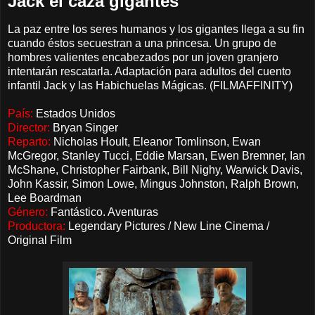
Jack el caza gigantes
La paz entre los seres humanos y los gigantes llega a su fin
cuando éstos secuestran a una princesa. Un grupo de
hombres valientes encabezados por un joven granjero
intentarán rescatarla. Adaptación para adultos del cuento
infantil Jack y las Habichuelas Mágicas. (FILMAFFINITY)
País:
Estados Unidos
Director:
Bryan Singer
Reparto:
Nicholas Hoult, Eleanor Tomlinson, Ewan
McGregor, Stanley Tucci, Eddie Marsan, Ewen Bremner, Ian
McShane, Christopher Fairbank, Bill Nighy, Warwick Davis,
John Kassir, Simon Lowe, Mingus Johnston, Ralph Brown,
Lee Boardman
Género:
Fantástico. Aventuras
Productora:
Legendary Pictures / New Line Cinema /
Original Film